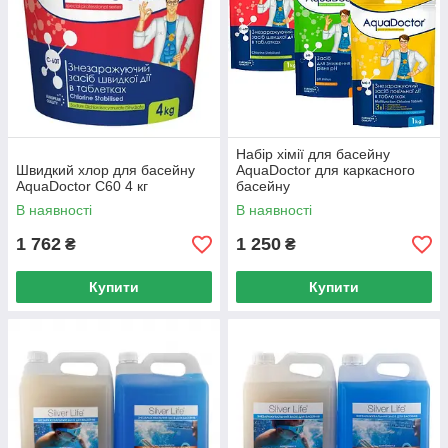
Набір хімії для басейну
Швидкий хлор для басейну
AquaDoctor для каркасного
AquaDoctor C60 4 кг
басейну
В наявності
В наявності
1 762
1 250
₴
₴
Купити
Купити