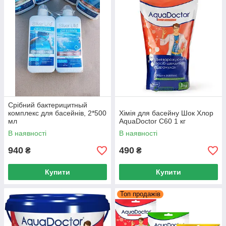
Срібний бактерицитный
комплекс для басейнів, 2*500
Хімія для басейну Шок Хлор
мл
AquaDoctor C60 1 кг
В наявності
В наявності
940
490
₴
₴
Купити
Купити
Топ продажів