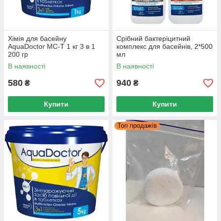
Хімія для басейну
Срібний бактеріцитний
AquaDoctor MC-T 1 кг 3 в 1
комплекс для басейнів, 2*500
200 гр
мл
В наявності
В наявності
580
940
₴
₴
Купити
Купити
Топ продажів