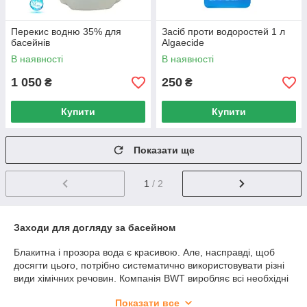
Перекис водню 35% для
Засіб проти водоростей 1 л
басейнів
Algaecide
В наявності
В наявності
1 050
250
₴
₴
Купити
Купити
Показати ще
1
/ 2
Заходи для догляду за басейном
Блакитна і прозора вода є красивою. Але, насправді, щоб
досягти цього, потрібно систематично використовувати різні
види хімічних речовин. Компанія BWT виробляє всі необхідні
реагенти для басейну, нижче ми коротко розберемося з тим,
Показати все
які речовини входять до цього списку і навіщо вони