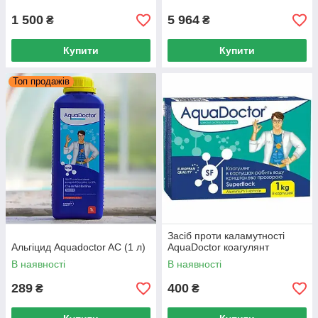
1 500
5 964
₴
₴
Купити
Купити
Топ продажів
Засіб проти каламутності
Альгіцид Aquadoctor AC (1 л)
AquaDoctor коагулянт
В наявності
В наявності
289
400
₴
₴