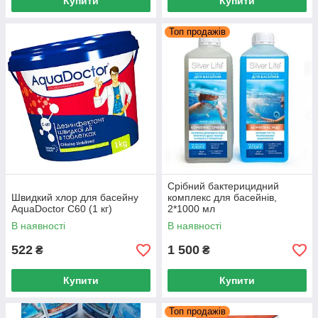
Купити
Купити
Топ продажів
Срібний бактерицидний
Швидкий хлор для басейну
комплекс для басейнів,
AquaDoctor C60 (1 кг)
2*1000 мл
В наявності
В наявності
522
1 500
₴
₴
Купити
Купити
Топ продажів