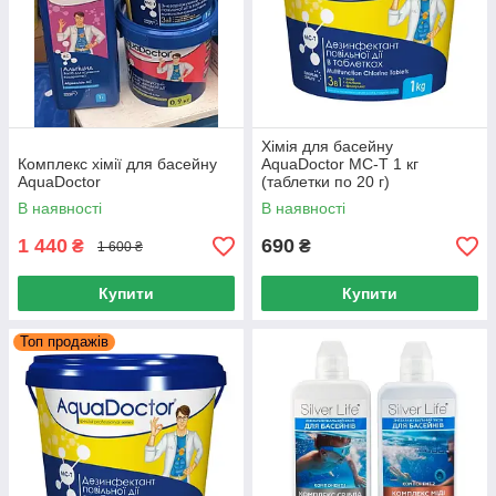
Хімія для басейну
Комплекс хімії для басейну
AquaDoctor MC-T 1 кг
AquaDoctor
(таблетки по 20 г)
В наявності
В наявності
1 440
690
₴
₴
1 600 ₴
Купити
Купити
Топ продажів