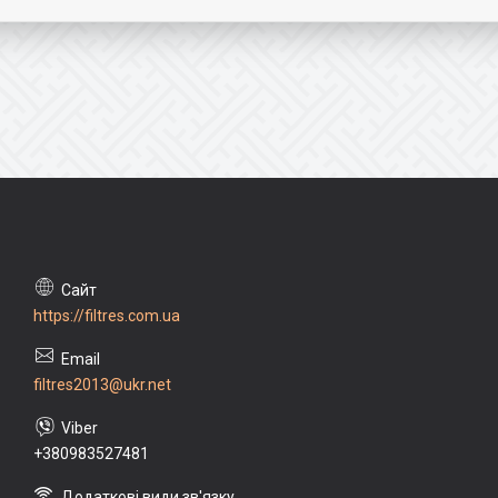
https://filtres.com.ua
filtres2013@ukr.net
+380983527481