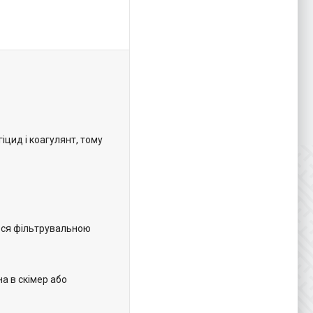
іцид і коагулянт, тому
ться фільтрувальною
а в скімер або