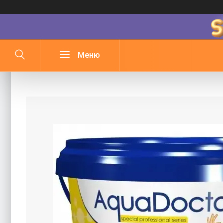
Хімія для басейну AquaDoctor 5 кг 3 в