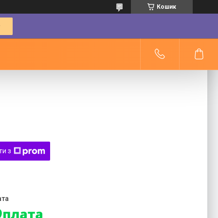
Кошик
ти з