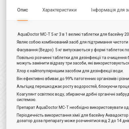
Опис
Характеристики
Інформація для 
AquaDoctor MC-T 5 кг 3 в 1 великі таблетки для басейну 20
Являє собою комбінований засіб для підтримання чистоти 
Фасування (Ведро) 5 кг випускаються у формі таблеток по 
Повільно розчинні таблетки для дезінфекції та очищення ба
можуть замінити відразу три засоби, які використовуютьс
Хлор є найпопулярнішим засобом для дезінфекції води.
Він ефективно вбиває до 99% патогенних організмів і різни
Альгіцид перешкоджає росту водоростей, блокуючи проце
Коагулянт освітлює воду, збираючи дрібні органічні забру
системою.
Препарат AquaDoctor MC-T необхідно використовувати один 
Періодичність використання хімії для басейну Аквадоктор
дозатор доза препарату може розчинятися від 2 до 14 днів