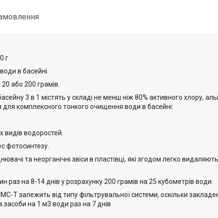
замовлення
0 г
води в басейні.
20 або 200 грамів.
сейну 3 в 1 містять у складі не менш ніж 80% активного хлору, альг
я для комплексного тонкого очищення води в басейні:
х видів водоростей.
с фотосинтезу.
днювачі та неорганічні звіси в пластівці, які згодом легко видаляю
раз на 8-14 днів у розрахунку 200 грамів на 25 кубометрів води.
 МС-Т залежить від типу фільтрувальної системи, оскільки закладен
.засоби на 1 м3 води раз на 7 днів