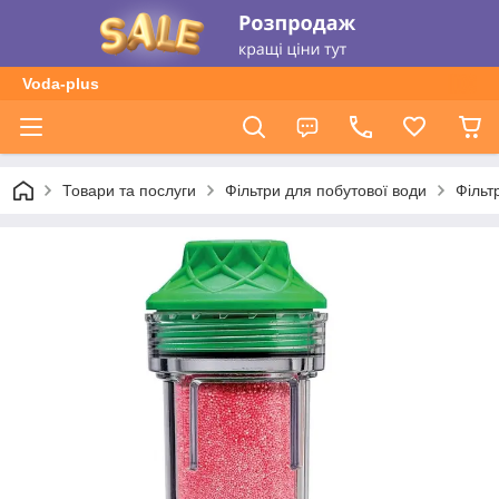
Voda-plus
Товари та послуги
Фільтри для побутової води
Фільт