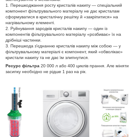
1. Перешкоджання росту кристалів накипу — спеціальний
компонент фільтрувального матеріалу не дає кристалам
сформуватися в кристалічну решітку й «закріпитися» на
нагрівальному елементі.
2. Руйнування зародків кристалів накипу — один із
компонентів фільтрувального матеріалу «розбиває» їх на
дрібніші частинки.
3. Перешкода з'єднанню кристалів накипу між собою — у
фільтрувальному матеріалі є компонент, який «обволікає»
кристали накипу та не дає їм злипнутися.
Ресурс фільтра
20 000 л або 400 циклів прання. Але міняти
засипку необхідно не рідше 1 раз на рік.