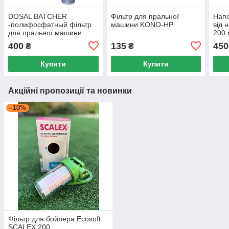
DOSAL BATCHER
Фільтр для пральної
Напо
-полифосфатный фільтр
машини KONO-HP
від 
для пральної машини
200 
400
135
450
₴
₴
Купити
Купити
Акційні пропозиції та новинки
–10%
Фільтр для бойлера Ecosoft
SCALEX 200