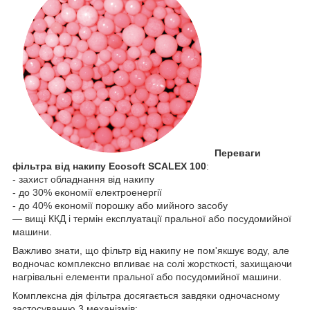
Переваги
фільтра від накипу
Ecosoft SCALEX 100
:
- захист обладнання від накипу
- до 30% економії електроенергії
- до 40% економії порошку або мийного засобу
— вищі ККД і термін експлуатації пральної або посудомийної
машини.
Важливо знати, що фільтр від накипу не пом'якшує воду, але
водночас комплексно впливає на солі жорсткості, захищаючи
нагрівальні елементи пральної або посудомийної машини.
Комплексна дія фільтра досягається завдяки одночасному
застосуванню 3 механізмів: