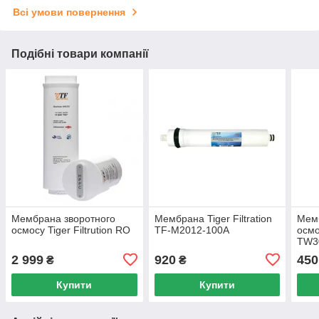
Всі умови повернення
Подібні товари компанії
Мембрана зворотного
Мембрана Tiger Filtration
Мемб
осмосу Tiger Filtrution RO
TF-M2012-100A
осм
TW3
2 999
920
450
₴
₴
Купити
Купити