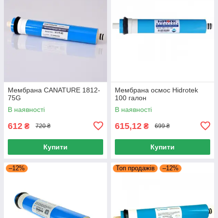
Мембрана CANATURE 1812-
Мембрана осмос Hidrotek
75G
100 галон
В наявності
В наявності
612
615,12
₴
₴
720 ₴
699 ₴
Купити
Купити
–12%
Топ продажів
–12%