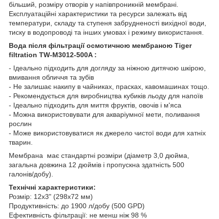
більший, розміру отворів у напівпроникній мембрані.
Експлуатаційні характеристики та ресурси залежать від
температури, складу та ступеня забрудненості вихідної води,
тиску в водопроводі та інших умовах і режиму використання.
Вода після фільтрації осмотичною мембраною Tiger
filtration TW-M3012-500A :
- Ідеально підходить для догляду за ніжною дитячою шкірою,
вмивання обличчя та зубів
- Не залишає накипу в чайниках, прасках, кавомашинах тощо.
- Рекомендується для виробництва кубиків льоду для напоїв
- Ідеально підходить для миття фруктів, овочів і м'яса
- Можна використовувати для акваріумної мети, поливання
рослин
- Може використовуватися як джерело чистої води для хатніх
тварин.
Мембрана має стандартні розміри (діаметр 3,0 дюйма,
загальна довжина 12 дюймів і пропускна здатність 500
галонів/добу).
Технічні характеристики:
Розмір: 12х3" (298х72 мм)
Продуктивність: до 1900 л/добу (500 GPD)
Ефективність фільтрації: не менш ніж 98 %