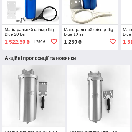
Магістральний фільтр Big
Магістральний фільтр Big
Магі
Blue 20 Вв
Blue 10 вв
Blue
1 522,50
1 250
1 5
₴
₴
1 750 ₴
Акційні пропозиції та новинки
Корпус фільтра Big Blue 10
Корпус фільтра Slim HMS-