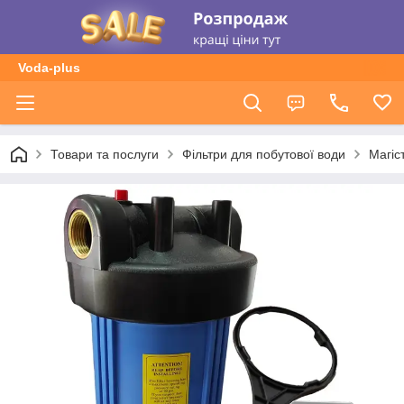
Voda-plus
Товари та послуги
Фільтри для побутової води
Магіс