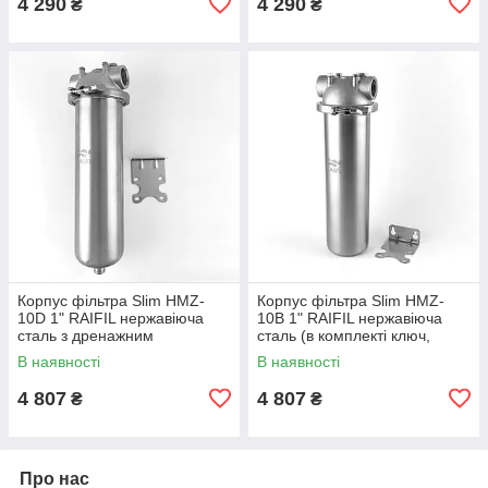
4 290
4 290
₴
₴
Корпус фільтра Slim HMZ-
Корпус фільтра Slim HMZ-
10D 1" RAIFIL нержавіюча
10B 1" RAIFIL нержавіюча
сталь з дренажним
сталь (в комплекті ключ,
підключенням 1/2" (в
кронштейн, саморізи)
В наявності
В наявності
комплекті ключ, кронштейн,
саморізи)
4 807
4 807
₴
₴
Про нас