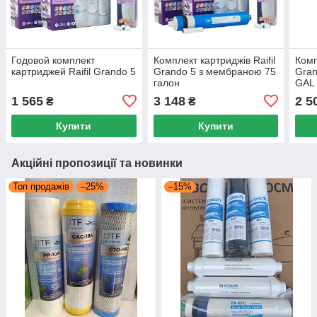
Годовой комплект
Комплект картриджів Raifil
Комп
картриджей Raifil Grando 5
Grando 5 з мембраною 75
Gran
галон
GAL
1 565
3 148
2 5
₴
₴
Купити
Купити
Акційні пропозиції та новинки
Топ продажів
–25%
–15%