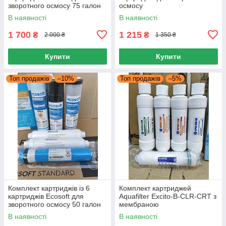
зворотного осмосу 75 галон
осмосу
В наявності
В наявності
1 700
1 215
₴
₴
2 000 ₴
1 350 ₴
Купити
Купити
Топ продажів
–10%
Топ продажів
–5%
Комплект картриджів із 6
Комплект картриджей
картриджів Ecosoft для
Aquafilter Excito-B-CLR-CRT з
зворотного осмосу 50 галон
мембраною
В наявності
В наявності