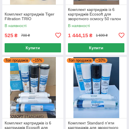
Комплект картриджів із 6
Комплект картриджів Tiger
картриджів Ecosoft для
Filtration TRIO
зворотного осмосу 50 галон
В наявності
В наявності
525
1 444,15
₴
₴
700 ₴
1 699 ₴
Купити
Купити
Топ продажів
–15%
Топ продажів
–10%
Комплект картриджів із 6
Комплект Standard п'яти
картриджів Ecosoft для
картриджів для зворотного