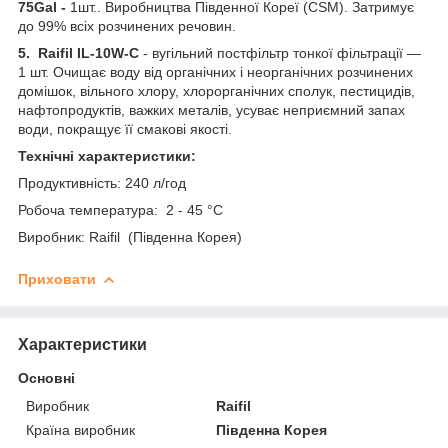
75Gal -
1шт.. Виробництва Південної Кореї (CSM). Затримує
до 99% всіх розчинених речовин.
5. Raifil IL-10W-C
- вугільний постфільтр тонкої фільтрації —
1 шт. Очищає воду від органічних і неорганічних розчинених
домішок, вільного хлору, хлорорганічних сполук, пестицидів,
нафтопродуктів, важких металів, усуває неприємний запах
води, покращує її смакові якості.
Технічні характеристики:
Продуктивність: 240 л/год
Робоча температура: 2 - 45 °C
Виробник: Raifil (Південна Корея)
Приховати
Характеристики
Основні
Виробник
Raifil
Країна виробник
Південна Корея