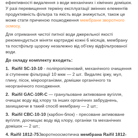
ефективності видалення з води механічних і хімічних домішок.
У разі перевищення терміну експлуатації змінних елементів
продуктивність фільтра та якість води знижується, також це
може стати причиною пошкодження
мембрани зворотного
осмосу
.
Для отримання чистої питної води джерельної якості
рекомендується міняти картриджі кожні 6 місяців, мембрану
та постфільтр щороку незалежно від об'єму відфільтрованої
води.
До складу комплекту входить:
1.
Raifil SC-10-10
- поліпропіленовий, механічного очищення
зі ступенем фільтрації 10 мкм — 2 шт.. Видаляє іржу, мул,
глину, пісок, мікроорганізми, домішки органічного та
неорганічного походження.
2. Raifil GAC-10R-C
— гранульоване активоване вугілля,
очищає воду від хлору та інших органічних забруднень,
захищаючи в такий спосіб мембрану — 2 шт.;
3. Raifil CBC-10-10
(карбон-блок)
- пресоване активоване
вугілля, доочищає воду від хлору, органіки та механічних
домішок — 2 шт.;
4. Raifil 1812-75
Зворотноосмотична
мембрана Raifil 1812-