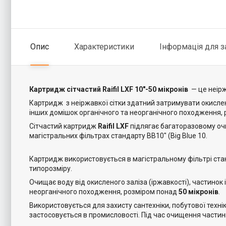
Опис
Характеристики
Інформація для 
Картридж сітчастий Raifil LXF 10"-50 мікронів
— це неірж
Картридж з неіржавкої сітки здатний затримувати окислене 
інших домішок органічного та неорганічного походження, 
Сітчастий картридж
Raifil LXF
підлягає багаторазовому оч
магістральних фільтрах стандарту BB10" (Big Blue 10.
Картридж використовується в магістральному фільтрі станд
типорозміру.
Очищає воду від окисленого заліза (іржавкості), частинок і
неорганічного походження, розміром понад
50 мікронів
.
Використовується для захисту сантехніки, побутової техні
застосовується в промисловості. Під час очищення частин