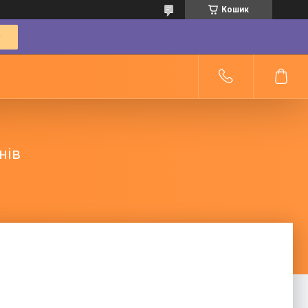
Кошик
нів