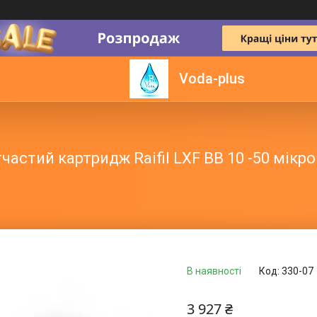
Voda-plus
тчастий картридж Raifil LXF BB 10 -50 мікро
В наявності
Код:
330-07
3 927 ₴