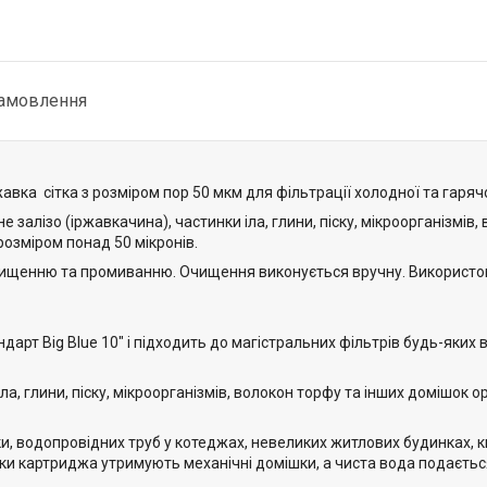
замовлення
авка сітка з розміром пор 50 мкм для фільтрації холодної та гаряч
залізо (іржавкачина), частинки іла, глини, піску, мікроорганізмів,
розміром понад 50 мікронів.
ищенню та промиванню. Очищення виконується вручну. Використо
арт Big Blue 10" і підходить до магістральних фільтрів будь-яких 
ла, глини, піску, мікроорганізмів, волокон торфу та інших домішок о
ки, водопровідних труб у котеджах, невеликих житлових будинках, к
ки картриджа утримують механічні домішки, а чиста вода подаєтьс