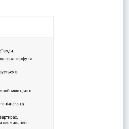
ої води.
 волокна торфу та
вується в
виробників цього
рганічного та
вартирах,
я споживачеві.