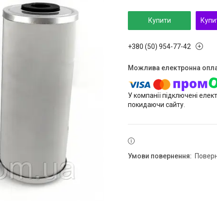
Купити
Купи
+380 (50) 954-77-42
У компанії підключені елек
покидаючи сайту.
повер