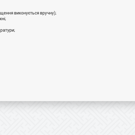
щення виконується вручну);
ні;
ератури;