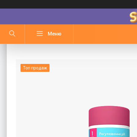
Гранули BWT AQA MARIN PH МІНУС (1,
Топ продаж