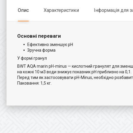
Опис
Характеристики
Інформація для 
Основні переваги
Ефективно зменшує pH
Зручна форма
У формі гранул
BWT AQA marin pH-minus — кислотний гранулят для зменше
на кожні 10 м3 води знижує показник pH приблизно на 0,1.
Перед тим як застосовувати pH-Minus, необхідно розбавити 
Паковання: 1,5 кг.