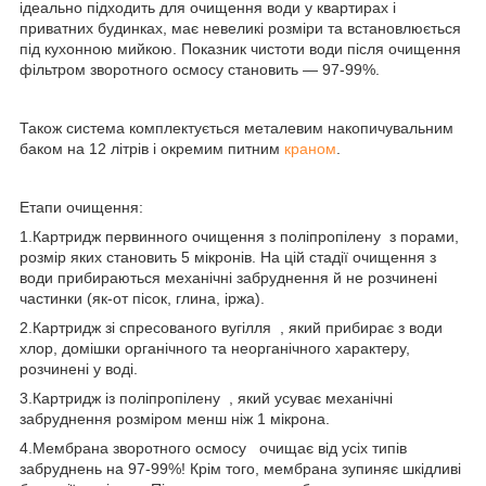
ідеально підходить для очищення води у квартирах і
приватних будинках, має невеликі розміри та встановлюється
під кухонною мийкою. Показник чистоти води після очищення
фільтром зворотного осмосу становить — 97-99%.
Також система комплектується металевим накопичувальним
баком на 12 літрів і окремим питним
краном
.
Етапи очищення:
1.Картридж первинного очищення з поліпропілену з порами,
розмір яких становить 5 мікронів. На цій стадії очищення з
води прибираються механічні забруднення й не розчинені
частинки (як-от пісок, глина, іржа).
2.Картридж зі спресованого вугілля , який прибирає з води
хлор, домішки органічного та неорганічного характеру,
розчинені у воді.
3.Картридж із поліпропілену , який усуває механічні
забруднення розміром менш ніж 1 мікрона.
4.Мембрана зворотного осмосу очищає від усіх типів
забруднень на 97-99%! Крім того, мембрана зупиняє шкідливі