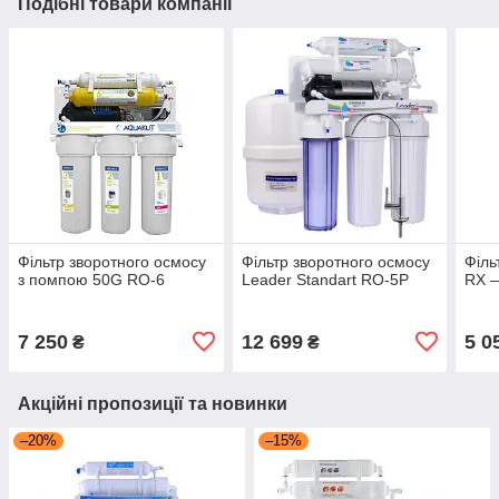
Подібні товари компанії
Фільтр зворотного осмосу
Фільтр зворотного осмосу
Філь
з помпою 50G RO-6
Leader Standart RO-5P
RX 
7 250
12 699
5 0
₴
₴
Акційні пропозиції та новинки
–20%
–15%