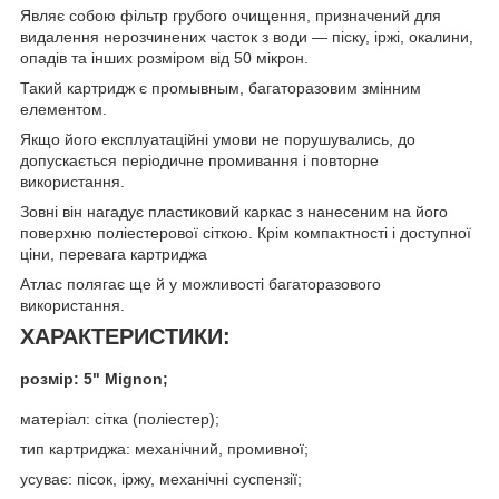
Являє собою фільтр грубого очищення, призначений для
видалення нерозчинених часток з води — піску, іржі, окалини,
опадів та інших розміром від 50 мікрон.
Такий картридж є промывным, багаторазовим змінним
елементом.
Якщо його експлуатаційні умови не порушувались, до
допускається періодичне промивання і повторне
використання.
Зовні він нагадує пластиковий каркас з нанесеним на його
поверхню поліестерової сіткою. Крім компактності і доступної
ціни, перевага картриджа
Атлас полягає ще й у можливості багаторазового
використання.
ХАРАКТЕРИСТИКИ
:
розмір: 5" Mignon;
матеріал: сітка (поліестер);
тип картриджа: механічний, промивної;
усуває: пісок, іржу, механічні суспензії;