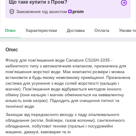
Що таке купити з Пром?
Замовлення під захистом
Опис
Характеристики
Доставка
Оплата
Умови п
Опис
Фільтр для пом'якшення води Canature CS16H-1035 -
кабінетного типу з автоматичним клапаном, призначена для
пом'якшення жорсткої води. Має компактні розміри і можна
встановити в будь-якому невеликому приміщенні. Призначена
система для усунення з води солей жорсткості (кальцію і
магнію). Пом'якшення води відбувається методом іонного
обміну (іони кальцію і магнію обмінюються на еквівалентну
кількість іонів натрію). Підходить для очищення питної та
технічної води.
Захищає від передчасного виходу з ладу опалювального
обладнання (котли, бойлери, газові колонки), сантехнічного
обладнання, побутової техніки (пральні і посудомийні
машини, джакузі, кавоварки та ін