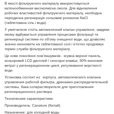
В якості фільтруючого матеріалу використовується
катіонообменная високоякісна смола. Для відновлення
робочих властивостей фільтруючого матеріалу, необхідна
періодична регенерація сольовим розчином NaCl
(таблетована сіль і вода).
У умягчителе стоїть автоматичний клапан управління, завдяки
якому відбувається управління процесами фільтрації та
регенерації системи по об'єму очищеної води, що дозволяє
значно економити на таблетованої солі і істотно продовжує
термін служби фільтруючого матеріалу.
Це нове покоління пом'якшувачів - зсувна верхня панель,
кольоровий LCD дисплей / сенсорні клавіші, 30% економія
витрат у регенерационном циклі, регулювання жорсткості
води.
Установка состоит из: корпуса. автоматического клапана
управления работой фильтра, дренажно-распределительной
системы, бака-солерастворителя для приготовления
регенерационного раствора.
Технические характеристики:
Производитель: Canature (Китай)
Назначение: для холодной воды