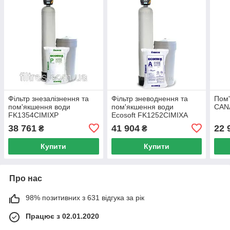
Фільтр знезалізнення та
Фільтр зневоднення та
Пом'
пом'якшення води
пом'якшення води
CAN
FK1354CIMIXP
Ecosoft FK1252CIMIXA
38 761
41 904
22 
₴
₴
Купити
Купити
Про нас
98% позитивних з 631 відгука за рік
Працює з 02.01.2020