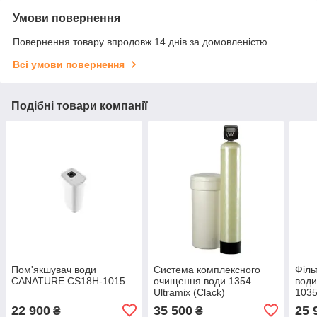
Умови повернення
Повернення товару впродовж 14 днів за домовленістю
Всі умови повернення
Подібні товари компанії
Пом'якшувач води
Система комплексного
Філь
CANATURE CS18H-1015
очищення води 1354
вод
Ultramix (Clack)
103
22 900
35 500
25 
₴
₴