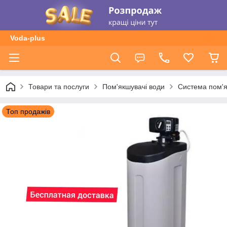
Voda-plus
Товари та послуги
Пом'якшувачі води
Система пом'
Топ продажів