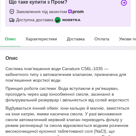
Що таке купити з Пром?
Замовлення під захистом
Доступна доставка
Опис
Характеристики
Доставка
Оплата
Умови п
Опис
Система пом'якшення води Canature CS6L-1035 —
кабінетного типу з автоматичним клапаном, призначена для
пом'якшення жорсткої води.
Принцип роботи системи: Вода вступаючи в ум'якшувач,
проходить через шар іонообмінної смоли, засинаної в
фільтрувальний резервуар і звільняється від солей жорсткості.
Відбувається іонний обмін: іони кальцію й магнію, замістяться
на іони натрію, якими насичена смола. У разі виснаження
смоли автоматичний керівний клапан переводить фільтр у
режим регенерації та смола відновлюється водним розчином
високоочищеної кухонної таблетованої солі (NaCl), що