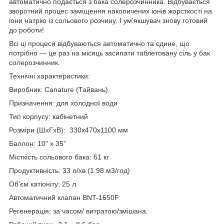
автоматично подається з бака солерозчинника. Відбувається
зворотний процес заміщення накопичених іонів жорсткості на
іони натрію із сольового розчину. І ум'якшувач знову готовий
до роботи!
Всі ці процеси відбуваються автоматично та єдине, що
потрібно — це раз на місяць засипати таблетовану сіль у бак
солерозчинник.
Технічні характеристики:
Виробник: Canature (Тайвань)
Призначення: для холодної води
Тип корпусу: кабінетний
Розміри (ШхГхВ): 330х470х1100 мм
Баллон: 10" х 35"
Місткість сольового бака: 61 кг
Продуктивність: 33 л/хв (1.98 м3/год)
Об'єм катіоніту: 25 л.
Автоматичний клапан BNT-1650F
Регенерація: за часом/ витратою/змішана.