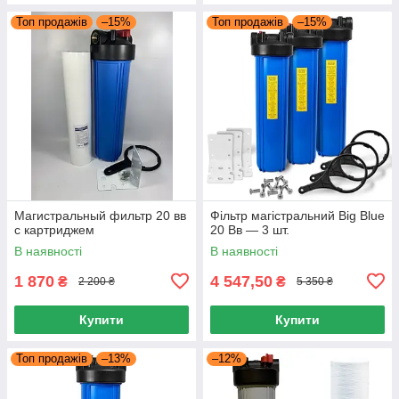
Топ продажів
–15%
Топ продажів
–15%
Магистральный фильтр 20 вв
Фільтр магістральний Big Blue
с картриджем
20 Вв — 3 шт.
В наявності
В наявності
1 870
4 547,50
₴
₴
2 200 ₴
5 350 ₴
Купити
Купити
Топ продажів
–13%
–12%