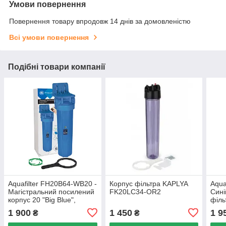
Умови повернення
Повернення товару впродовж 14 днів за домовленістю
Всі умови повернення
Подібні товари компанії
Aquafilter FH20B64-WB20 -
Корпус фільтра KAPLYA
Aqua
Магістральний посилений
FK20LC34-OR2
Сині
корпус 20 "Big Blue",
філь
різьба 1 1/2'
1 900
1 450
1 9
₴
₴