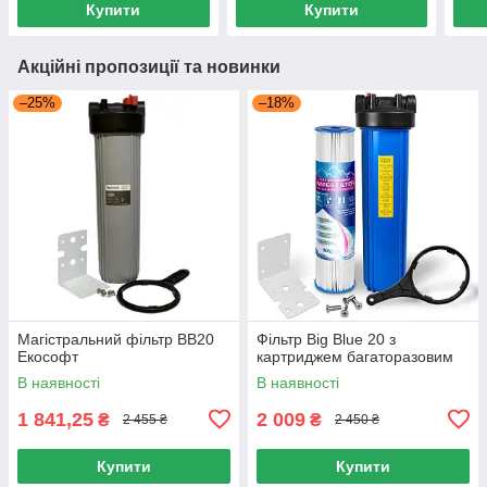
Купити
Купити
Акційні пропозиції та новинки
–25%
–18%
Магістральний фільтр BB20
Фільтр Big Blue 20 з
Екософт
картриджем багаторазовим
В наявності
В наявності
1 841,25
2 009
₴
₴
2 455 ₴
2 450 ₴
Купити
Купити