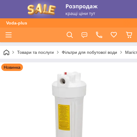
Voda-plus
Товари та послуги
Фільтри для побутової води
Магіс
Новинка