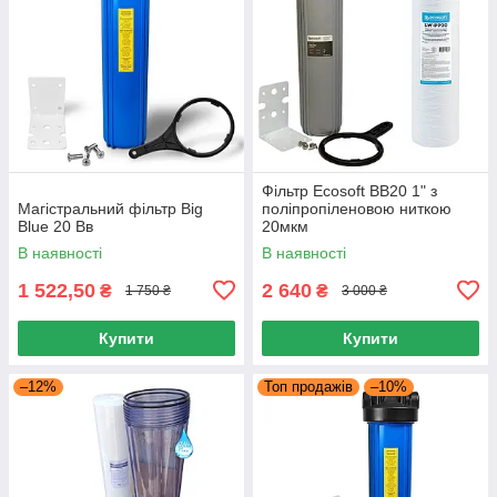
Фільтр Ecosoft ВВ20 1" з
Магістральний фільтр Big
поліпропіленовою ниткою
Blue 20 Вв
20мкм
В наявності
В наявності
1 522,50
2 640
₴
₴
1 750 ₴
3 000 ₴
Купити
Купити
–12%
Топ продажів
–10%