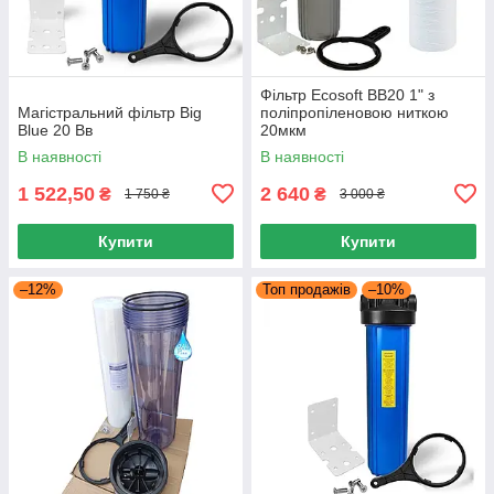
Фільтр Ecosoft ВВ20 1" з
Магістральний фільтр Big
поліпропіленовою ниткою
Blue 20 Вв
20мкм
В наявності
В наявності
1 522,50
2 640
₴
₴
1 750 ₴
3 000 ₴
Купити
Купити
–12%
Топ продажів
–10%