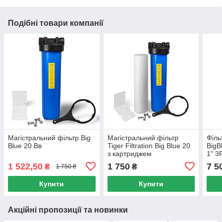
Подібні товари компанії
Магістральний фільтр Big
Магістральний фільтр
Філь
Blue 20 Вв
Tiger Filtration Big Blue 20
BigB
з картриджем
1" 
1 522,50
1 750
7 5
₴
₴
1 750 ₴
Купити
Купити
Акційні пропозиції та новинки