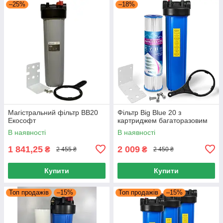
–25%
–18%
Магістральний фільтр BB20
Фільтр Big Blue 20 з
Екософт
картриджем багаторазовим
В наявності
В наявності
1 841,25
2 009
₴
₴
2 455 ₴
2 450 ₴
Купити
Купити
Топ продажів
–15%
Топ продажів
–15%