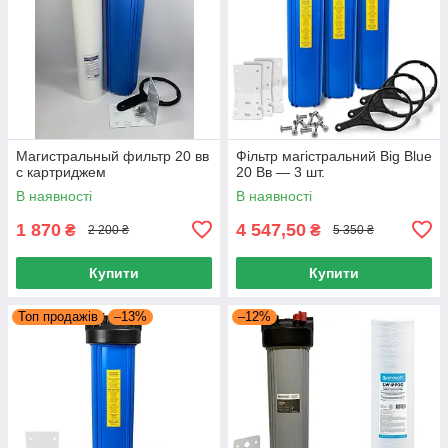
Магистральный фильтр 20 вв
Фільтр магістральний Big Blue
с картриджем
20 Вв — 3 шт.
В наявності
В наявності
1 870
4 547,50
₴
₴
2 200 ₴
5 350 ₴
Купити
Купити
Топ продажів
–13%
–12%