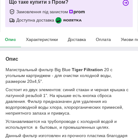
Що таке купити з Пром?
Замовлення під захистом
Доступна доставка
Опис
Характеристики
Доставка
Оплата
Умови п
Опис
Магистральный фильтр Big Blue
Tiger Filtration
20 с
угольным картриджем - для очистки холодной воды,
размером 20х4,5".
Состоит из двух элементов: синий стакан и черная крышка с
латунной резьбой 1". На крышке есть кнопка сброса
давления. Фильтр предназначен для удаления из
водопроводной воды хлора, хлорорганических примесей,
неприятного запаха и привкуса.
Устанавливается на трубопроводе с холодной водой и
используется в бытовых, и промышленных целях.
Данный фильтр изготовлен из прочного пластика благодаря