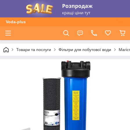
Voda-plus
Товари та послуги
Фільтри для побутової води
Магіс