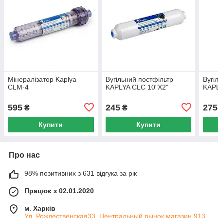
Мінералізатор Kaplya
Вугільний постфільтр
Вугі
CLM-4
KAPLYA CLC 10"Х2"
KAP
595
245
275
₴
₴
Купити
Купити
Про нас
98% позитивних з 631 відгука за рік
Працює з 02.01.2020
м. Харків
Ул. Рождественская33, Центральный рынок,магазин 913 ,