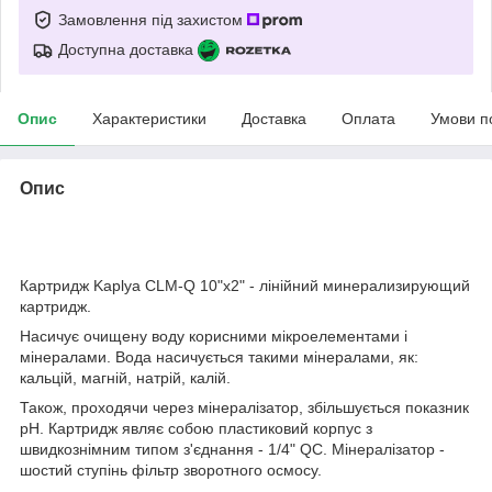
Замовлення під захистом
Доступна доставка
Опис
Характеристики
Доставка
Оплата
Умови п
Опис
Картридж Kaplya CLM-Q 10"х2" - лінійний минерализирующий
картридж.
Насичує очищену воду корисними мікроелементами і
мінералами. Вода насичується такими мінералами, як:
кальцій, магній, натрій, калій.
Також, проходячи через мінералізатор, збільшується показник
pH. Картридж являє собою пластиковий корпус з
швидкознімним типом з'єднання - 1/4" QC. Мінералізатор -
шостий ступінь фільтр зворотного осмосу.