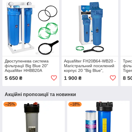
Двоступенева система
Aquafilter FH20B64-WB20 -
Трис
фільтрації Big Blue 20"
Магістральний посилений
філь
Aquafilter HHBB20A
корпус 20 "Big Blue",
Tiger
різьба 1 1/2'
5 650
1 900
8 5
₴
₴
Акційні пропозиції та новинки
–25%
–18%