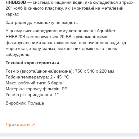
HHBB20B
— система очищення води, яка складається з трьох
20" колб із синього пластику, які змонтовані на металевий
каркас
Картриджі до комплекту не входять
У цьому високопродуктивному встановленні Aquafilter
HHBB20B застосовуються 20 BB з різноманітними
фільтрувальними завантаженнями, для очищення води від
жорсткості, хлору, заліза, механічних домішок та інших
забруднень.
Технічні характеристики:
Розмір (висота/ширина/довжина): 750 х 540 х 220 мм
Робоча температура: 2 - 45 °C
Макс. робочий тиск: 6 барів
Матеріал корпусу фільтрів: PP
Розмір різі приєднання: 1"
Виробник: Польща
Приховати