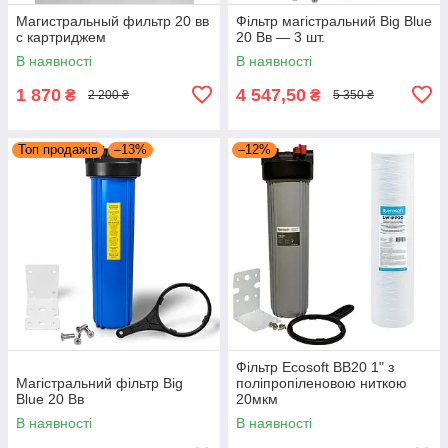
Магистральный фильтр 20 вв
Фільтр магістральний Big Blue
с картриджем
20 Вв — 3 шт.
В наявності
В наявності
1 870
4 547,50
₴
₴
2 200 ₴
5 350 ₴
Топ продажів
–13%
–12%
Фільтр Ecosoft ВВ20 1" з
Магістральний фільтр Big
поліпропіленовою ниткою
Blue 20 Вв
20мкм
В наявності
В наявності