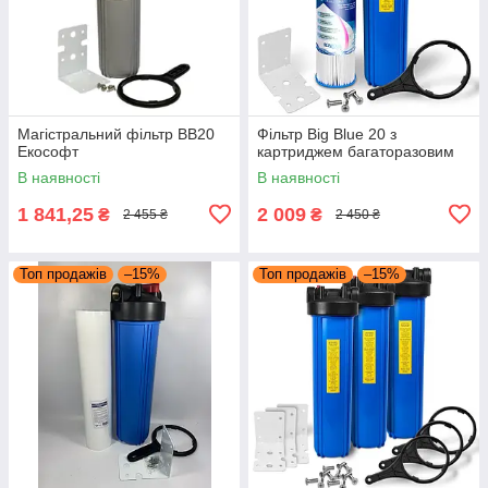
Магістральний фільтр BB20
Фільтр Big Blue 20 з
Екософт
картриджем багаторазовим
В наявності
В наявності
1 841,25
2 009
₴
₴
2 455 ₴
2 450 ₴
Топ продажів
–15%
Топ продажів
–15%