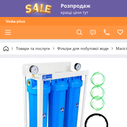
Voda-plus
Товари та послуги
Фільтри для побутової води
Магіс