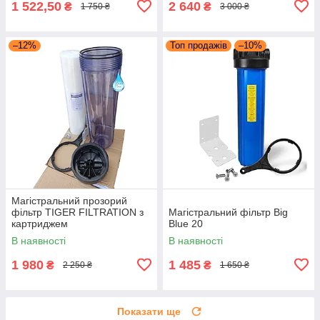
1 522,50
2 640
₴
₴
1 750 ₴
3 000 ₴
–12%
Топ продажів
–10%
Магістральний прозорий
фільтр TIGER FILTRATION з
Магістральний фільтр Big
картриджем
Blue 20
В наявності
В наявності
1 980
1 485
₴
₴
2 250 ₴
1 650 ₴
Показати ще