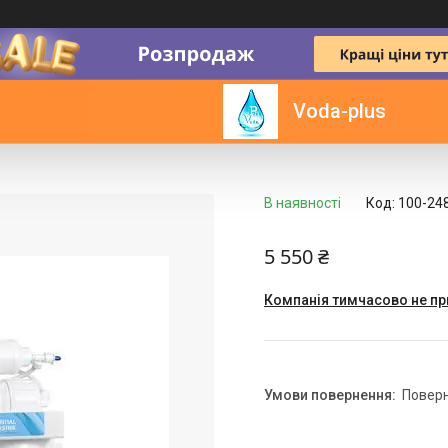
ILTER RO-6
Voda-plus
В наявності
Код:
100-24
5 550 ₴
Компанія тимчасово не п
повер