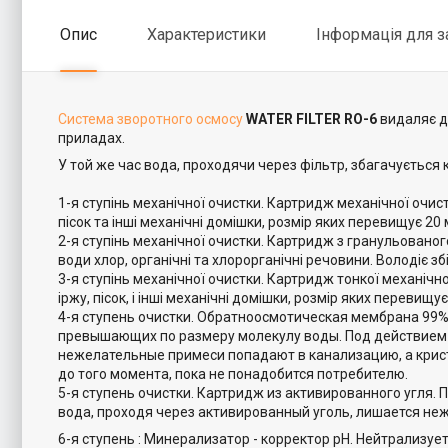
Опис
Характеристики
Інформація для 
Система зворотного осмосу
WATER FILTER
RO-6
видаляє д
приладах.
У той же час вода, проходячи через фільтр, збагачується 
1-я ступінь механічної очистки. Картридж механічної очист
пісок та інші механічні домішки, розмір яких перевищує 20 
2-я ступінь механічної очистки. Картридж з гранульованог
води хлор, органічні та хлорорганічні речовини. Володіє з
3-я ступінь механічної очистки. Картридж тонкої механічно
іржу, пісок, і інші механічні домішки, розмір яких перевищує
4-я ступень очистки. Обратноосмотическая мембрана 99%
превышающих по размеру молекулу воды. Под действием 
нежелательные примеси попадают в канализацию, а крист
до того момента, пока не понадобится потребителю.
5-я ступень очистки. Картридж из активированного угля.
вода, проходя через активированный уголь, лишается не
6-я ступень : Минерализатор - корректор рН. Нейтрализует