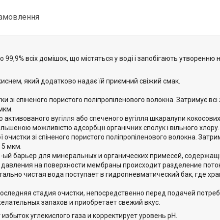
замовлення
о 99,9% всіх домішок, що містяться у воді і запобігають утворенню 
киснем, який додатково надає їй приємний свіжий смак.
ки зі спіненого пористого поліпропіленового волокна. Затримує всі 
мкм.
о активованого вугілля або спеченого вугілля шкаралупи кокосових 
більшеною можливістю адсорбції органічних сполук і вільного хлору.
ї очистки зі спіненого пористого поліпропіленового волокна. Затрим
 5 мкм.
-ый барьер для минеральных и органических примесей, содержащи
давления на поверхности мембраны происходит разделение поток
ально чистая вода поступает в гидропневматический бак, где хр
 Последняя стадия очистки, непосредственно перед подачей потреб
желательных запахов и приобретает свежий вкус.
 избыток углекислого газа и корректирует уровень рН.