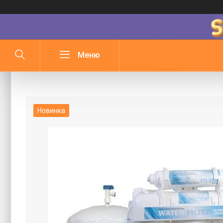
Система зворотного осмосу WATER F
Новинка