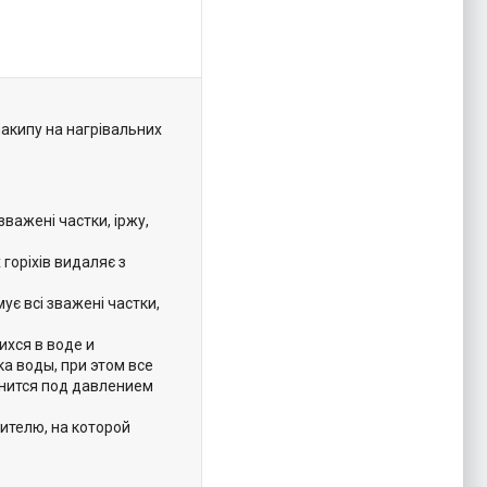
накипу на нагрівальних
зважені частки, іржу,
горіхів видаляє з
ує всі зважені частки,
хся в воде и
а воды, при этом все
анится под давлением
ителю, на которой