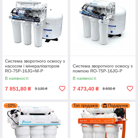
Система зворотного осмосу з
насосом і мінералізатором
Система зворотного осмосу з
RO-75P-16JG+М-P
помпою RO-75P-16JG-P
В наявності
В наявності
7 851,80
7 473,40
₴
₴
9 130 ₴
8 690 ₴
–10%
Топ продажів
Подарунок