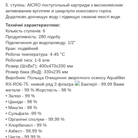
5. ступінь: AICRO постугольный картридж з високоякісним
активованим вугіллям зі шкарлупи кокосового горіха.
Додатково доочищує воду і підвищує смакові якості води.
Технічні характеристики:
Кількість ступенів: 6
Продуктивність: 280 л/добу
Підключення до водопроводу: 1/2"
Кран: подвійний
Робоча температура: 4-45 °С
Робочий тиск: 1-6 атм
Розмір (ШхВхГ): 400х470х200 мм
Розмір бака (ВхД): 330х235 мм
Виробник: Польща Очищення зворотного осмосу Aquafilter
RX-RO6-75: нижній ряд 3 фільтра
Бактерії - 99,99 Важкі
метали - 99 % Жорсткість - 98 %
• Залізо - 99 %
• Ціаніди - 98 %
• Миш'як - 98 %
• Сульфати -99 %
• Органічні сполуки - 99,99 %
• Хлорбензол - 99 %
• Азбест - 99,99 %
• Цисти - 99,99 %