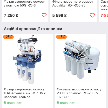
Фільтр зворотного осмосу
Фільтр зворотного осмосу
Сист
з помпою 50G RO-6
Aquafilter RX-RO6-75
осмо
міне
16J
7 250
5 599
7 8
₴
₴
Акційні пропозиції та новинки
–25%
–15%
Фільтр зворотного осмосу
Система зворотного осмосу
ITAL Advance 7-75MP UV с
200G з помпою RO-200P-
насосом +лампа
16JG-P
В наявності
В наявності