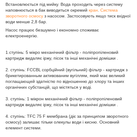
Встановлюється під мийку. Вода проходить через систему
наповнюється в бак виводиться окремий
кран
.
Система
зворотного осмосу
з насосом. Застосовують якщо тиск вхідної
води менше 2,8 бар.
Насос працює безшумно і економно споживає
електроенергію.
1.ступінь: 5 мікро механічний фільтр - поліпропіленовий
картридж видаляє іржу, пісок та інші механічні домішки .
2. ступінь: FCCBL сорбційний (вугільний) фільтр - картридж з
брикетированным активованим вугіллям, який має великий
поглащающей здатністю по відношенню до хлору та інших
органічних субстанцій, що містяться у воді.
3. ступінь: 1 мікрон механічний фільтр - поліпропіленовий
картридж видаляє іржу, пісок та інші механічні домішки .
4. ступінь: TFC 75 F мембрана (діє за принципом зворотного
осмосу) залишає тільки олекулы води і кисню. Основний
елемент системи.