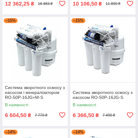
12 362,25
10 106,50
₴
₴
16 483 ₴
11 890 ₴
–15%
–15%
Система зворотного осмосу з
насосом і мінералізатором
Система зворотного осмосу з
RO-50P-16JG+M-S
насосом RO-50P-16JG-S
В наявності
В наявності
6 604,50
6 366,50
₴
₴
7 770 ₴
7 490 ₴
–14%
–14%