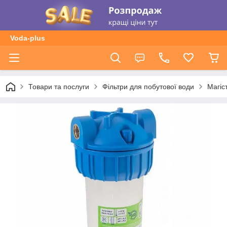
Voda-plus
Товари та послуги
Фільтри для побутової води
Магіс