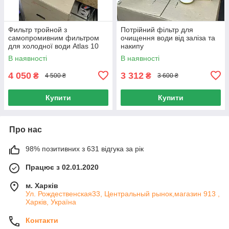
Фильтр тройной з
Потрійний фільтр для
самопромивним фильтром
очищення води від заліза та
для холодної води Atlas 10
накипу
DP-TRIO 1/2" + комплект
В наявності
В наявності
картриджей 3шт.
4 050
3 312
₴
₴
4 500 ₴
3 600 ₴
Купити
Купити
Про нас
98% позитивних з 631 відгука за рік
Працює з 02.01.2020
м. Харків
Ул. Рождественская33, Центральный рынок,магазин 913 ,
Харків, Україна
Контакти