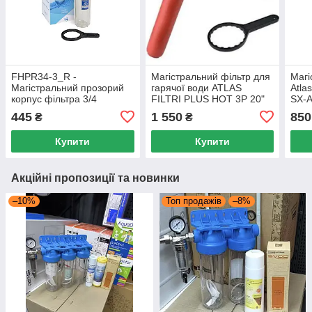
FHPR34-3_R -
Магістральний фільтр для
Магі
Магістральний прозорий
гарячої води ATLAS
Atla
корпус фільтра 3/4
FILTRI PLUS HOT 3P 20"
SX-A
3/4"
445
1 550
850
₴
₴
Купити
Купити
Акційні пропозиції та новинки
–10%
Топ продажів
–8%