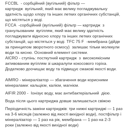
FCCBL - сорбційний (вугільний) фільтр —
картридж вугільний, який має велику погладжувальну
здатність щодо хлору та інших летких органічних субстанцій,
що містяться у воді.
FCСА -сорбційний (вугільний) фільтр — картридж з
гранульованим вугіллям, який має велику здатність
погладжувати відносно хлору та інших летких органічних
субстанцій, що містяться у воді. TFC 75 F -мембрана (дійде
за принципом зворотного осмосу) залишає тільки молекули
води та кисню. Основний елемент системи.
AICRO - ступінь: посткутний картридж з високоякісним
активованим вугіллям зі шкаралупи кокосового горіха.
Додатково доочищає воду та підвищує смакові якості води.
AIMRO - мінералізатор — збагачення води корисними
мінералами: кальцієм, калієм, магнієм.
AIFIR 2000 - Іонізує воду, має антибактеріальний дією.
Вода після цього картриджа довше залишається свіжою
Періодичність заміни картриджів: три нижні картриджі — 1 раз
на 3-6 місяців (залежно від якості вихідної води), постфільтр і
мінералізатор — 1 раз на рік, мембрана — 1 раз на 2-3
роки (залежно від якості вихідної води)