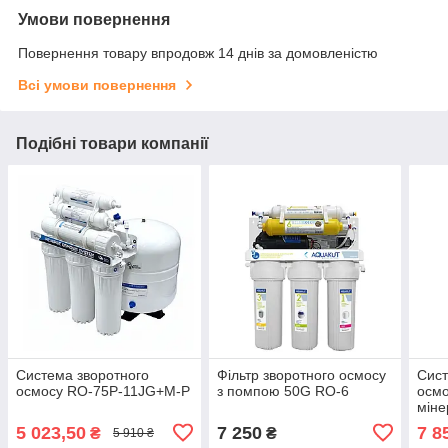
Умови повернення
Повернення товару впродовж 14 днів за домовленістю
Всі умови повернення
Подібні товари компанії
Система зворотного
Фільтр зворотного осмосу
Сист
осмосу RO-75P-11JG+М-P
з помпою 50G RO-6
осмо
міне
16J
5 023,50
7 250
7 8
₴
₴
5 910 ₴