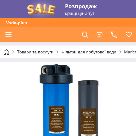
Voda-plus
Товари та послуги
Фільтри для побутової води
Магіс