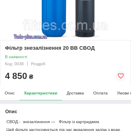
Фільтр знезалізнення 20 ВВ СВОД
В наявності
Код: 0038
Роздріб
4 850
₴
Опис
Характеристики
Доставка
Оплата
Умови 
Опис
СВОД - знезалізнення — Фільтр із картриджем.
Цей фільтр застосовується під час видалення заліза з води.