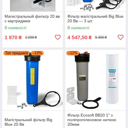
Магистральный фильтр 20 вв
Фільтр магістральний Big Blue
с картриджем
20 Вв — 3 шт.
В наявності
В наявності
1 870
4 547,50
₴
₴
2 200 ₴
5 350 ₴
Топ продажів
–13%
–12%
Фільтр Ecosoft ВВ20 1" з
Магістральний фільтр Big
поліпропіленовою ниткою
Blue 20 Вв
20мкм