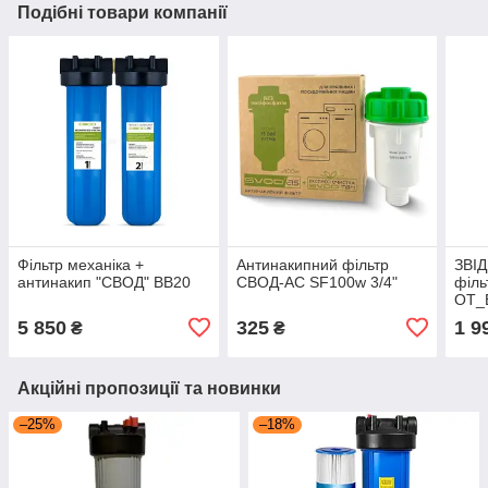
Подібні товари компанії
Фільтр механіка +
Антинакипний фільтр
ЗВІД
антинакип "СВОД" BB20
СВОД-АС SF100w 3/4"
філь
OT_
5 850
325
1 9
₴
₴
Акційні пропозиції та новинки
–25%
–18%