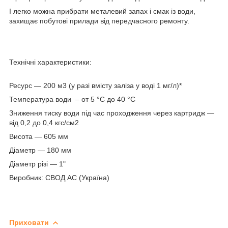
І легко можна прибрати металевий запах і смак із води,
захищає побутові прилади від передчасного ремонту.
Технічні характеристики:
Ресурс — 200 м3 (у разі вмісту заліза у воді 1 мг/л)*
Температура води – от 5 °С до 40 °С
Зниження тиску води під час проходження через картридж —
від 0,2 до 0,4 кгс/см2
Висота — 605 мм
Діаметр — 180 мм
Діаметр різі — 1"
Виробник: СВОД АС (Україна)
Приховати