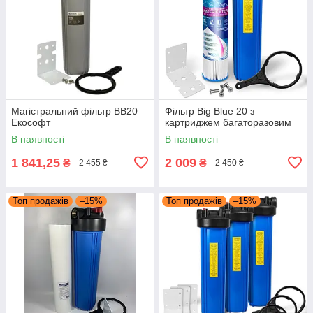
Магістральний фільтр BB20
Фільтр Big Blue 20 з
Екософт
картриджем багаторазовим
В наявності
В наявності
1 841,25
2 009
₴
₴
2 455 ₴
2 450 ₴
Топ продажів
–15%
Топ продажів
–15%