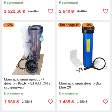
В наявності
В наявності
1 522,50
2 640
₴
₴
1 750 ₴
3 000 ₴
–12%
Топ продажів
–10%
Магістральний прозорий
фільтр TIGER FILTRATION з
Магістральний фільтр Big
картриджем
Blue 20
В наявності
В наявності
1 980
1 485
₴
₴
2 250 ₴
1 650 ₴