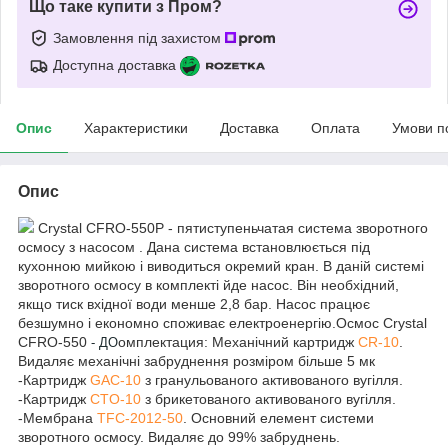
Що таке купити з Пром?
Замовлення під захистом
Доступна доставка
Опис
Характеристики
Доставка
Оплата
Умови п
Опис
Crystal CFRO-550P - пятиступеньчатая система зворотного
осмосу з насосом . Дана система встановлюється під
кухонною мийкою і виводиться окремий кран. В даній системі
зворотного осмосу в комплекті йде насос. Він необхідний,
якщо тиск вхідної води менше 2,8 бар. Насос працює
безшумно і економно споживає електроенергію.
Осмос Crystal
CFRO-550
омплектация: Механічний картридж
СR-10
.
- ДО
Видаляє механічні забруднення розміром більше 5 мк
-Картридж
GAC-10
з гранульованого активованого вугілля.
-Картридж
CTO-10
з брикетованого активованого вугілля.
-Мембрана
TFC-2012-50
. Основний елемент системи
зворотного осмосу. Видаляє до 99% забруднень.