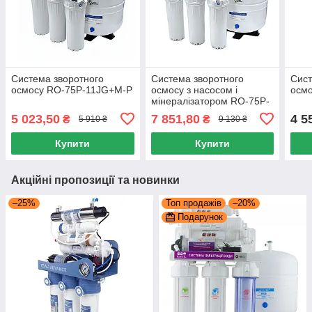
Система зворотного
Система зворотного
Сист
осмосу RO-75P-11JG+М-P
осмосу з насосом і
осмо
мінералізатором RO-75P-
16JG+М-P
5 023,50
7 851,80
4 5
₴
₴
5 910 ₴
9 130 ₴
Купити
Купити
Акційні пропозиції та новинки
–25%
Топ продажів
–20%
Подарунок