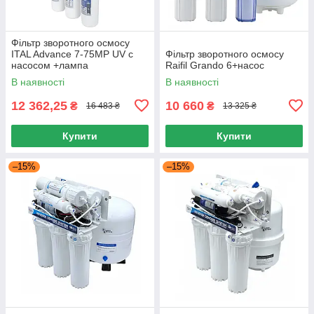
Фільтр зворотного осмосу
ITAL Advance 7-75MP UV с
Фільтр зворотного осмосу
насосом +лампа
Raifil Grando 6+насос
В наявності
В наявності
12 362,25
10 660
₴
₴
16 483 ₴
13 325 ₴
Купити
Купити
–15%
–15%