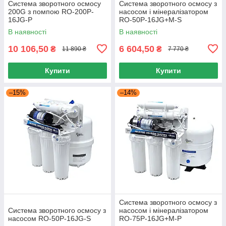
Система зворотного осмосу
Система зворотного осмосу з
200G з помпою RO-200P-
насосом і мінералізатором
16JG-P
RO-50P-16JG+M-S
В наявності
В наявності
10 106,50
6 604,50
₴
₴
11 890 ₴
7 770 ₴
Купити
Купити
–15%
–14%
Система зворотного осмосу з
Система зворотного осмосу з
насосом і мінералізатором
насосом RO-50P-16JG-S
RO-75P-16JG+М-P