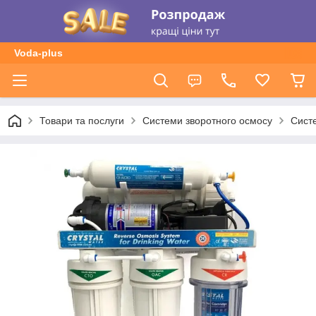
Voda-plus
Товари та послуги
Системи зворотного осмосу
Сист