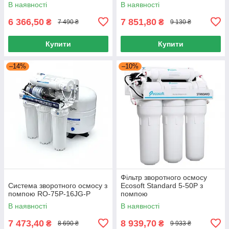
В наявності
В наявності
6 366,50
7 851,80
₴
₴
7 490 ₴
9 130 ₴
Купити
Купити
–14%
–10%
Фільтр зворотного осмосу
Система зворотного осмосу з
Ecosoft Standard 5-50P з
помпою RO-75P-16JG-P
помпою
В наявності
В наявності
7 473,40
8 939,70
₴
₴
8 690 ₴
9 933 ₴