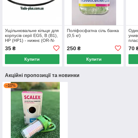
Ущільнювальне кільце для
Поліфосфатна сіль банка
Оди
корпусів серії EG5, B (B1),
(0,5 кг)
уни
HP (HP1) - нижнє (OR-N-
плас
900X35)
корп
35
250
70
₴
₴
цвет
Купити
Купити
Акційні пропозиції та новинки
–10%