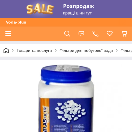
Voda-plus
Товари та послуги
Фільтри для побутової води
Фільт