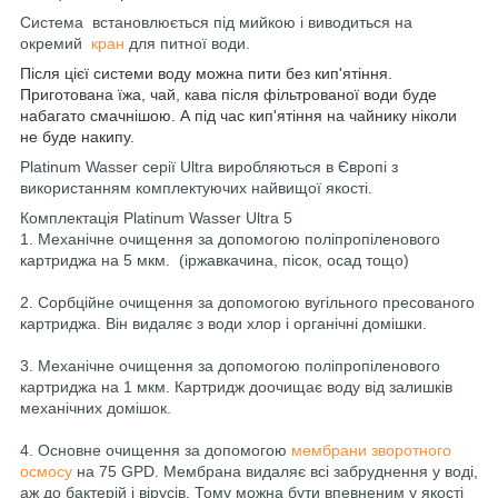
Система встановлюється під мийкою і виводиться на
окремий
кран
для питної води.
Після цієї системи воду можна пити без кип'ятіння.
Приготована їжа, чай, кава після фільтрованої води буде
набагато смачнішою. А під час кип'ятіння на чайнику ніколи
не буде накипу.
Platinum Wasser серії Ultra виробляються в Європі з
використанням комплектуючих найвищої якості.
Комплектація
Platinum Wasser Ultra 5
1. Механічне очищення за допомогою поліпропіленового
картриджа на 5 мкм. (іржавкачина, пісок, осад тощо)
2. Сорбційне очищення за допомогою вугільного пресованого
картриджа. Він видаляє з води хлор і органічні домішки.
3. Механічне очищення за допомогою поліпропіленового
картриджа на 1 мкм. Картридж доочищає воду від залишків
механічних домішок.
4. Основне очищення за допомогою
мембрани зворотного
осмосу
на 75 GPD. Мембрана видаляє всі забруднення у воді,
аж до бактерій і вірусів. Тому можна бути впевненим у якості