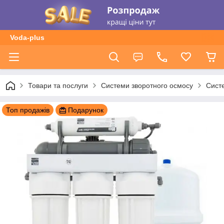
Voda-plus
Товари та послуги
Системи зворотного осмосу
Сист
Топ продажів
Подарунок