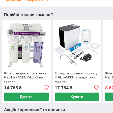
Всі умови повернення
Подібні товари компанії
Фільтр зворотного осмосу
Фільтр зворотного осмосу
Філь
Raifil 5 - 550BP-EZ-S на
ITAL 5-500P у закритому
Raif
станині
корпусі
14 765
17 784
8 6
₴
₴
Купити
Купити
Акційні пропозиції та новинки