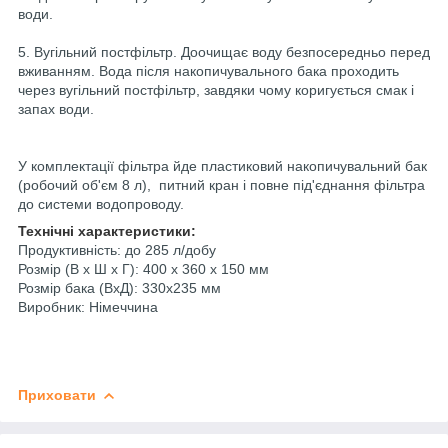
води.
5. Вугільний постфільтр. Доочищає воду безпосередньо перед
вживанням. Вода після накопичувального бака проходить
через вугільний постфільтр, завдяки чому коригується смак і
запах води.
У комплектації фільтра йде пластиковий накопичувальний бак
(робочий об'єм 8 л), питний кран і повне під'єднання фільтра
до системи водопроводу.
Технічні характеристики:
Продуктивність: до 285 л/добу
Розмір (В х Ш х Г): 400 х 360 х 150 мм
Розмір бака (ВхД): 330х235 мм
Виробник: Німеччина
Приховати