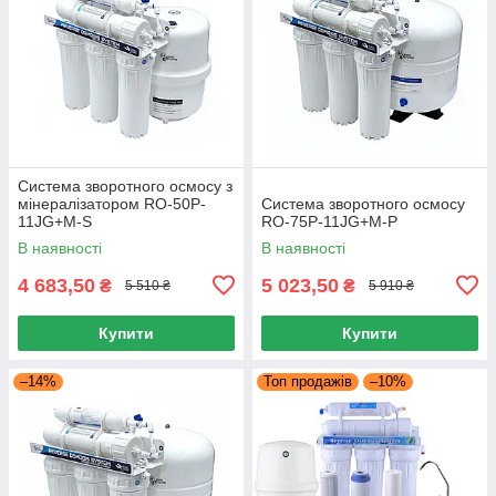
Система зворотного осмосу з
мінералізатором RO-50P-
Система зворотного осмосу
11JG+M-S
RO-75P-11JG+М-P
В наявності
В наявності
4 683,50
5 023,50
₴
₴
5 510 ₴
5 910 ₴
Купити
Купити
–14%
Топ продажів
–10%