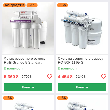
Топ продажів
–20%
–15%
Фільтр зворотного осмосу
Система зворотного осмосу
Raifil Grando 5 Standart
RO-50P-11JG-S
В наявності
В наявності
5 360
4 454
₴
₴
6 700 ₴
5 240 ₴
Купити
Купити
–15%
–15%