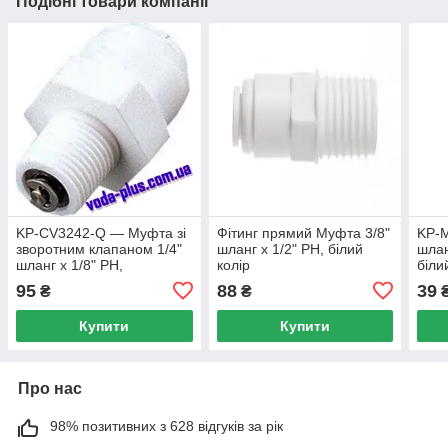
Подібні товари компанії
KP-CV3242-Q — Муфта зі
Фітинг прямий Муфта 3/8"
KP-M
зворотним клапаном 1/4"
шланг х 1/2" РН, білий
шлан
шланг х 1/8" РН,
колір
біли
95
88
39
₴
₴
Купити
Купити
Про нас
98% позитивних з 628 відгуків за рік