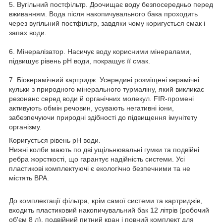
5. Вугільний постфільтр. Доочищає воду безпосередньо перед
вживанням. Вода після накопичувального бака проходить
через вугільний постфільтр, завдяки чому коригується смак і
запах води.
6. Мінералізатор. Насичує воду корисними мінералами,
підвищує рівень pH води, покращує її смак.
7. Біокерамічний картридж. Усередині розміщені керамічні
кульки з природного мінерального турмаліну, який викликає
резонанс серед води й органічних молекул. FIR-промені
активують обмін речовин, усувають негативні іони,
забезпечуючи природні здібності до підвищення імунітету
організму.
Коригується рівень pH води.
Нижні колби мають по дві ущільнювальні гумки та подвійні
ребра жорсткості, що гарантує надійність системи. Усі
пластикові комплектуючі є екологічно безпечними та не
містять BPA.
До комплектації фільтра, крім самої системи та картриджів,
входить пластиковий накопичувальний бак 12 літрів (робочий
об'єм 8 л), подвійний питний кран і повний комплект для