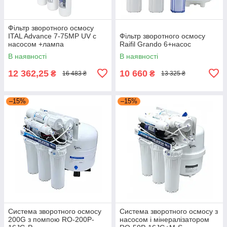
Фільтр зворотного осмосу
ITAL Advance 7-75MP UV с
Фільтр зворотного осмосу
насосом +лампа
Raifil Grando 6+насос
В наявності
В наявності
12 362,25
10 660
₴
₴
16 483 ₴
13 325 ₴
–15%
–15%
Система зворотного осмосу
Система зворотного осмосу з
200G з помпою RO-200P-
насосом і мінералізатором