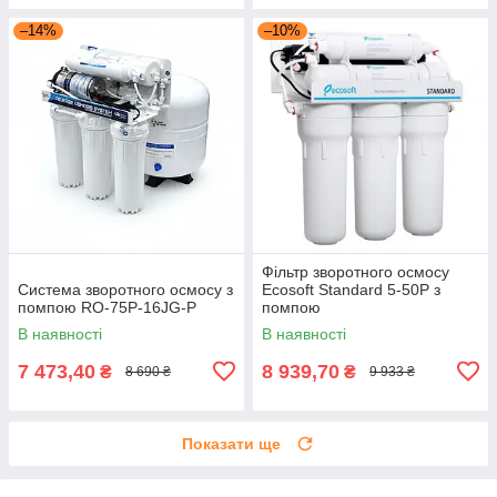
–14%
–10%
Фільтр зворотного осмосу
Система зворотного осмосу з
Ecosoft Standard 5-50P з
помпою RO-75P-16JG-P
помпою
В наявності
В наявності
7 473,40
8 939,70
₴
₴
8 690 ₴
9 933 ₴
Показати ще