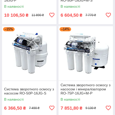
16JG-P
RO-50P-16JG+M-S
В наявності
В наявності
10 106,50
6 604,50
₴
₴
11 890 ₴
7 770 ₴
–15%
–14%
Система зворотного осмосу з
Система зворотного осмосу з
насосом і мінералізатором
насосом RO-50P-16JG-S
RO-75P-16JG+М-P
В наявності
В наявності
6 366,50
7 851,80
₴
₴
7 490 ₴
9 130 ₴