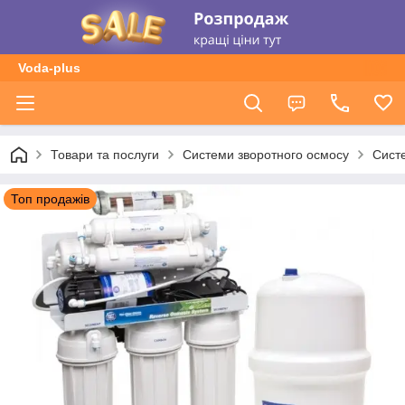
Voda-plus
Товари та послуги
Системи зворотного осмосу
Сист
Топ продажів