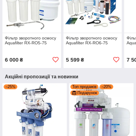
Фільтр зворотного осмосу
Фільтр зворотного осмосу
Філь
Aquafilter RX-RO5-75
Aquafilter RX-RO6-75
Aqua
6 000
5 599
7 5
₴
₴
Акційні пропозиції та новинки
–25%
Топ продажів
–20%
Подарунок