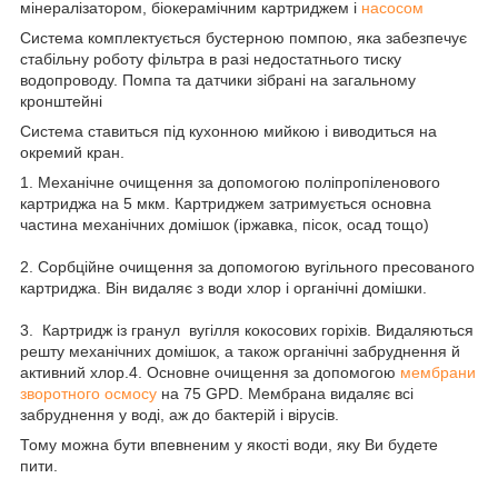
мінералізатором, біокерамічним картриджем і
насосом
Система комплектується бустерною помпою, яка забезпечує
стабільну роботу фільтра в разі недостатнього тиску
водопроводу. Помпа та датчики зібрані на загальному
кронштейні
Система ставиться під кухонною мийкою і виводиться на
окремий кран.
1. Механічне очищення за допомогою поліпропіленового
картриджа на 5 мкм. Картриджем затримується основна
частина механічних домішок (іржавка, пісок, осад тощо)
2. Сорбційне очищення за допомогою вугільного пресованого
картриджа. Він видаляє з води хлор і органічні домішки.
3.
Картридж із гранул вугілля кокосових горіхів. Видаляються
решту механічних домішок, а також органічні забруднення й
активний хлор.
4. Основне очищення за допомогою
мембрани
зворотного осмосу
на 75 GPD. Мембрана видаляє всі
забруднення у воді, аж до бактерій і вірусів.
Тому можна бути впевненим у якості води, яку Ви будете
пити.