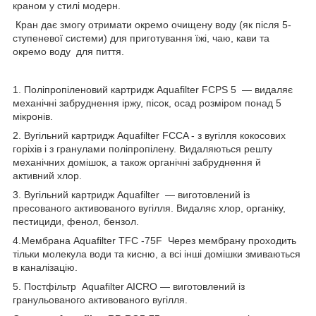
краном у стилі модерн.
Кран дає змогу отримати окремо очищену воду (як після 5-
ступеневої системи) для приготування їжі, чаю, кави та
окремо воду для пиття.
1. Поліпропіленовий картридж Aquafilter FCPS 5 — видаляє
механічні забруднення іржу, пісок, осад розміром понад 5
мікронів.
2. Вугільний картридж Aquafilter FCCA - з вугілля кокосових
горіхів і з гранулами поліпропілену. Видаляються решту
механічних домішок, а також органічні забруднення й
активний хлор.
3. Вугільний картридж Aquafilter — виготовлений із
пресованого активованого вугілля. Видаляє хлор, органіку,
пестициди, фенол, бензол.
4.Мембрана Aquafilter TFC -75F Через мембрану проходить
тільки молекула води та кисню, а всі інші домішки змиваються
в каналізацію.
5. Постфільтр Aquafilter AICRO — виготовлений із
гранульованого активованого вугілля.