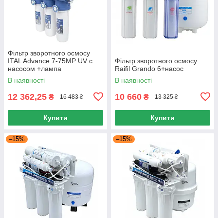
Фільтр зворотного осмосу
ITAL Advance 7-75MP UV с
Фільтр зворотного осмосу
насосом +лампа
Raifil Grando 6+насос
В наявності
В наявності
12 362,25
10 660
₴
₴
16 483 ₴
13 325 ₴
Купити
Купити
–15%
–15%