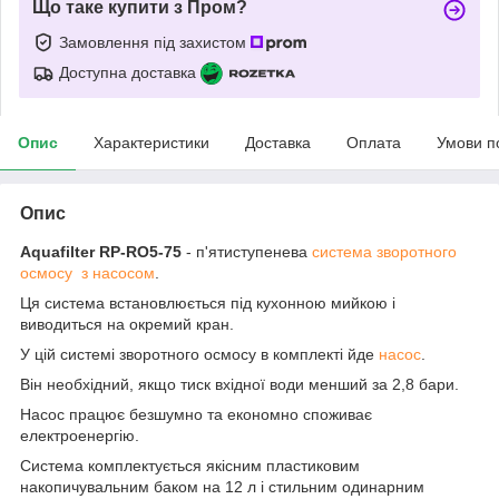
Що таке купити з Пром?
Замовлення під захистом
Доступна доставка
Опис
Характеристики
Доставка
Оплата
Умови п
Опис
Aquafilter RP-RO5-75
- п'ятиступенева
система зворотного
осмосу з насосом
.
Ця система встановлюється під кухонною мийкою і
виводиться на окремий кран.
У цій системі зворотного осмосу в комплекті йде
насос
.
Він необхідний, якщо тиск вхідної води менший за 2,8 бари.
Насос працює безшумно та економно споживає
електроенергію.
Система комплектується якісним пластиковим
накопичувальним баком на 12 л і стильним одинарним