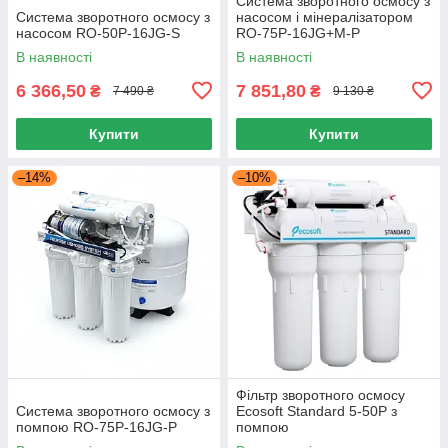
Система зворотного осмосу з
Система зворотного осмосу з
насосом і мінералізатором
насосом RO-50P-16JG-S
RO-75P-16JG+М-P
В наявності
В наявності
6 366,50
7 851,80
₴
₴
7 490 ₴
9 130 ₴
Купити
Купити
–14%
–10%
Фільтр зворотного осмосу
Система зворотного осмосу з
Ecosoft Standard 5-50P з
помпою RO-75P-16JG-P
помпою