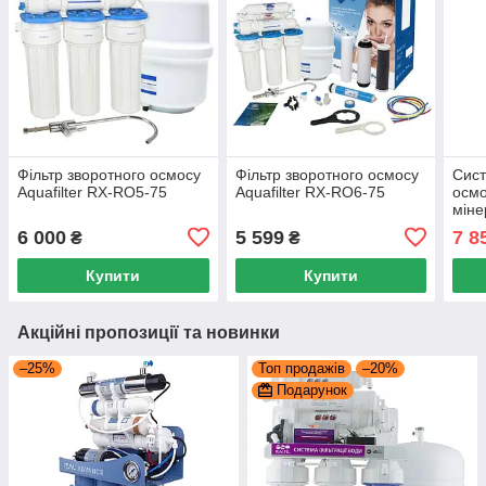
Фільтр зворотного осмосу
Фільтр зворотного осмосу
Сист
Aquafilter RX-RO5-75
Aquafilter RX-RO6-75
осмо
міне
16J
6 000
5 599
7 8
₴
₴
Купити
Купити
Акційні пропозиції та новинки
–25%
Топ продажів
–20%
Подарунок