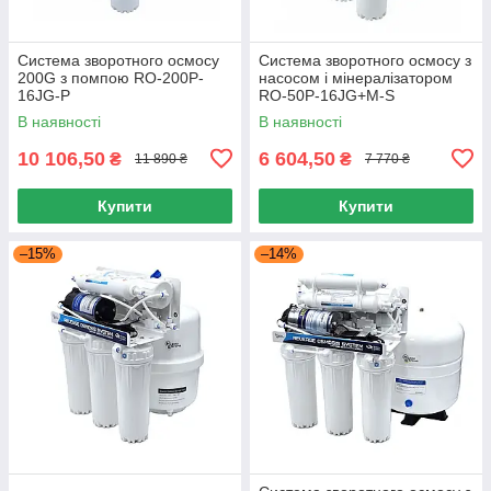
Система зворотного осмосу
Система зворотного осмосу з
200G з помпою RO-200P-
насосом і мінералізатором
16JG-P
RO-50P-16JG+M-S
В наявності
В наявності
10 106,50
6 604,50
₴
₴
11 890 ₴
7 770 ₴
Купити
Купити
–15%
–14%