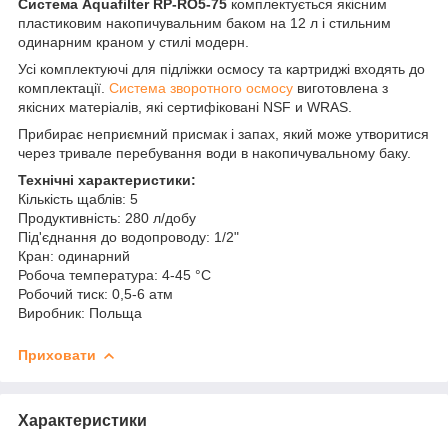
Система Aquafilter RP-RO5-75
комплектується якісним
пластиковим накопичувальним баком на 12 л і стильним
одинарним краном у стилі модерн.
Усі комплектуючі для підліжки осмосу та картриджі входять до
комплектації.
Система зворотного осмосу
виготовлена з
якісних матеріалів, які сертифіковані NSF и WRAS.
Прибирає неприємний присмак і запах, який може утворитися
через тривале перебування води в накопичувальному баку.
Технічні характеристики:
Кількість щаблів: 5
Продуктивність: 280 л/добу
Під'єднання до водопроводу: 1/2"
Кран: одинарний
Робоча температура: 4-45 °С
Робочий тиск: 0,5-6 атм
Виробник: Польща
Приховати
Характеристики